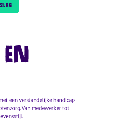
PSLAG
 EN
et een verstandelijke handicap
aptenzorg. Van medewerker tot
vensstijl.