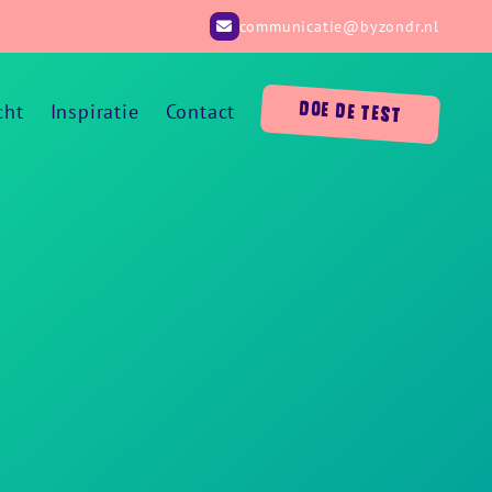
communicatie@byzondr.nl
cht
Inspiratie
Contact
DOE DE TEST