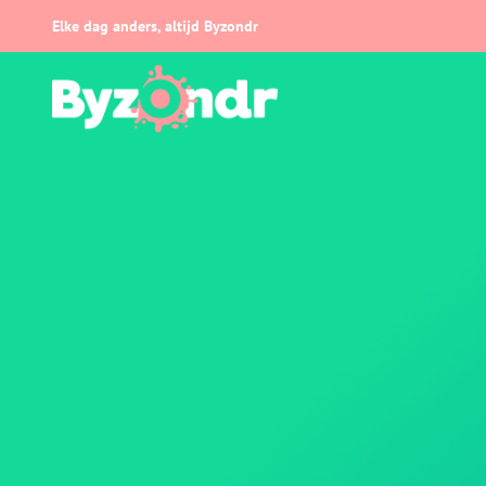
Elke dag anders, altijd Byzondr
Byzondr