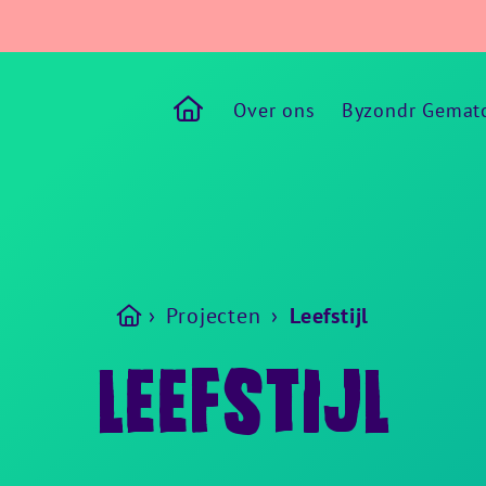
Naar de homepagina
Over ons
Byzondr Gemat
›
Projecten
›
Leefstijl
LEEFSTIJL